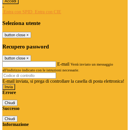
-
Entra con SPID
Entra con CIE
Seleziona utente
button close
×
Recupero password
button close
×
E-mail
Verrà inviato un messaggio
all'indirizzo indicato con le istruzioni necessarie.
E-mail inviata, si prega di controllare la casella di posta elettronica!
Errore
Chiudi
Successo
Chiudi
Informazione