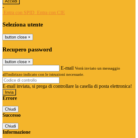
-
Entra con SPID
Entra con CIE
Seleziona utente
button close
×
Recupero password
button close
×
E-mail
Verrà inviato un messaggio
all'indirizzo indicato con le istruzioni necessarie.
E-mail inviata, si prega di controllare la casella di posta elettronica!
Errore
Chiudi
Successo
Chiudi
Informazione