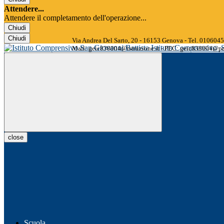
Attendere...
Attendere il completamento dell'operazione...
Chiudi
Chiudi
Via Andrea Del Sarto, 20 - 16153 Genova - Tel. 01060
Istituto Comprensivo
Mail: geic838004@istruzione.it - PEC: geic838004@pec
close
Scuola