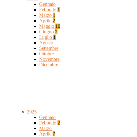
Gennaio
Febbraio
1
Marzo
1
Aprile
2
Maggio
10
Giugno
2
Luglio
1
Agosto
Settembre
Ottobre
Novembre
Dicembre
2025
Gennaio
Febbraio
2
Marzo
Aprile
7