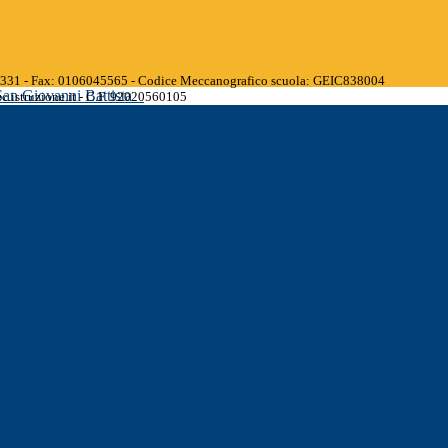
45331 - Fax: 0106045565 - Codice Meccanografico scuola: GEIC838004
San Giovanni Battista
.istruzione.it - C.F. 92020560105