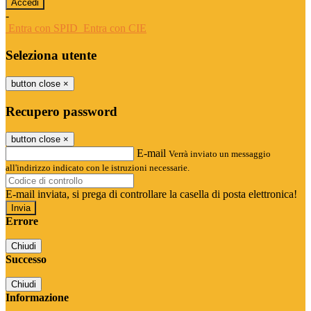
-
Entra con SPID
Entra con CIE
Seleziona utente
button close
×
Recupero password
button close
×
E-mail
Verrà inviato un messaggio
all'indirizzo indicato con le istruzioni necessarie.
E-mail inviata, si prega di controllare la casella di posta elettronica!
Errore
Chiudi
Successo
Chiudi
Informazione