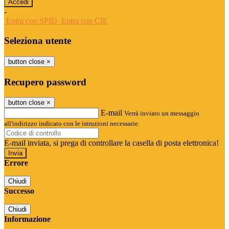
-
Entra con SPID
Entra con CIE
Seleziona utente
button close
×
Recupero password
button close
×
E-mail
Verrà inviato un messaggio
all'indirizzo indicato con le istruzioni necessarie.
E-mail inviata, si prega di controllare la casella di posta elettronica!
Errore
Chiudi
Successo
Chiudi
Informazione