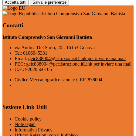
Accetta tutti
Salva le preferenze
Istituto Comprensivo San Giovanni Battista
Contatti
Istituto Comprensivo San Giovanni Battista
via Andrea Del Sarto, 20 - 16153 Genova
Tel:
0106045331
Email:
geic838004@istruzione.it
Link per inviare una mail
PEC:
geic838004@pec.istruzione.it
Link per inviare una mail
C.F.: 92020560105
Codice Meccanografico scuola: GEIC838004
Sezione Link Utili
Cookie policy
Note legali
Informativa Privacy
Ufficio Relazioni con il Pubblico