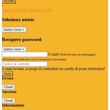
-
Entra con SPID
Entra con CIE
Seleziona utente
button close
×
Recupero password
button close
×
E-mail
Verrà inviato un messaggio
all'indirizzo indicato con le istruzioni necessarie.
E-mail inviata, si prega di controllare la casella di posta elettronica!
Errore
Chiudi
Successo
Chiudi
Informazione