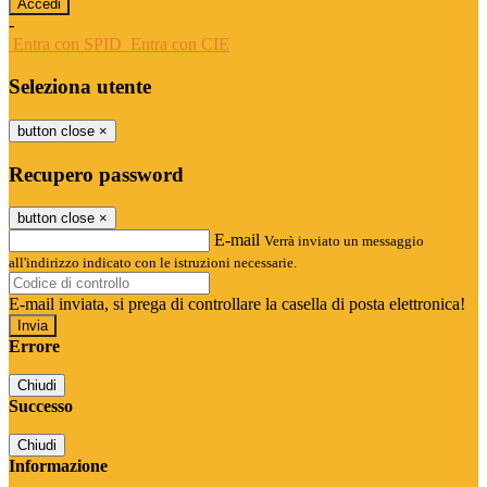
-
Entra con SPID
Entra con CIE
Seleziona utente
button close
×
Recupero password
button close
×
E-mail
Verrà inviato un messaggio
all'indirizzo indicato con le istruzioni necessarie.
E-mail inviata, si prega di controllare la casella di posta elettronica!
Errore
Chiudi
Successo
Chiudi
Informazione