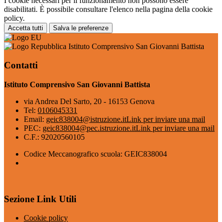
I cookie necessari per il funzionamento non possono essere
disabilitati. È possibile consultare l'elenco nella pagina della cookie
policy.
Accetta tutti
Salva le preferenze
Istituto Comprensivo San Giovanni Battista
Contatti
Istituto Comprensivo San Giovanni Battista
via Andrea Del Sarto, 20 - 16153 Genova
Tel:
0106045331
Email:
geic838004@istruzione.it
Link per inviare una mail
PEC:
geic838004@pec.istruzione.it
Link per inviare una mail
C.F.: 92020560105
Codice Meccanografico scuola: GEIC838004
Sezione Link Utili
Cookie policy